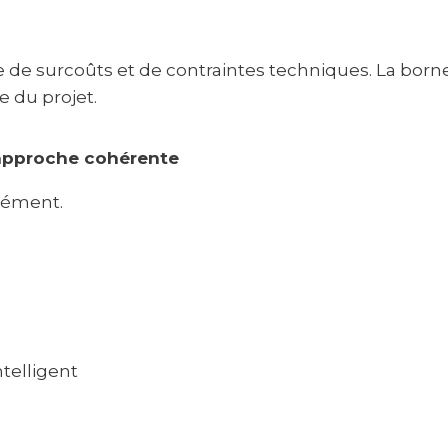
ce de surcoûts et de contraintes techniques. La born
e du projet.
e approche cohérente
lément.
s
telligent