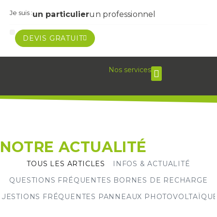
Je suis :
un particulier
un professionnel
DEVIS GRATUIT
Notre approche
Nos réalisations
Notre actualité
Nos services
Panneaux photovoltaï
Batteries de stockage
Bornes de recharge
Electricité générale
NOTRE ACTUALITÉ
TOUS LES ARTICLES
INFOS & ACTUALITÉ
QUESTIONS FRÉQUENTES BORNES DE RECHARGE
UESTIONS FRÉQUENTES PANNEAUX PHOTOVOLTAÏQU